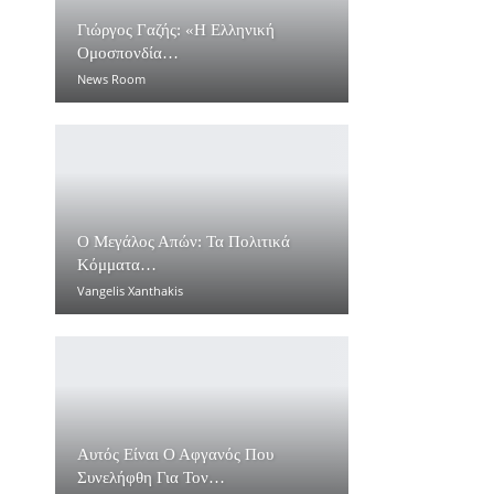
Γιώργος Γαζής: «Η Ελληνική
Ομοσπονδία…
News Room
Ο Μεγάλος Απών: Τα Πολιτικά
Κόμματα…
Vangelis Xanthakis
Αυτός Είναι Ο Αφγανός Που
Συνελήφθη Για Τον…