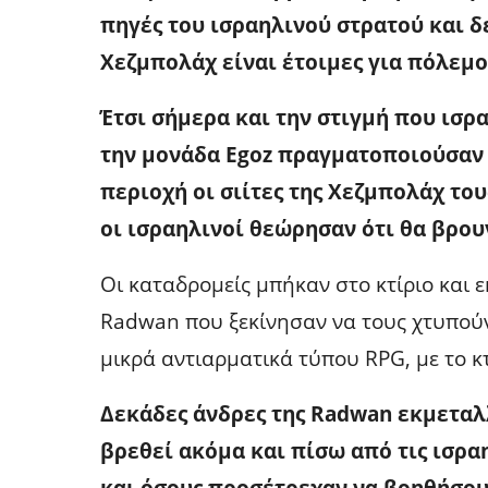
πηγές του ισραηλινού στρατού και δε
Χεζμπολάχ είναι έτοιμες για πόλεμο
Έτσι σήμερα και την στιγμή που ισρ
την μονάδα Egoz πραγματοποιούσαν
περιοχή οι σιίτες της Χεζμπολάχ το
οι ισραηλινοί θεώρησαν ότι θα βρου
Οι καταδρομείς μπήκαν στο κτίριο και ε
Radwan που ξεκίνησαν να τους χτυπούν
μικρά αντιαρματικά τύπου RPG, με το κτ
Δεκάδες άνδρες της Radwan εκμεταλ
βρεθεί ακόμα και πίσω από τις ισρα
και όσους προσέτρεχαν να βοηθήσου