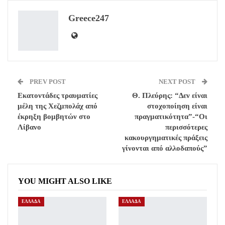
ReddIt
WhatsApp
Pinterest
Greece247
Email
PREV POST
NEXT POST
Εκατοντάδες τραυματίες
Θ. Πλεύρης: “Δεν είναι
μέλη της Χεζμπολάχ από
στοχοποίηση είναι
έκρηξη βομβητών στο
πραγματικότητα”-“Οι
Λίβανο
περισσότερες
κακουργηματικές πράξεις
γίνονται από αλλοδαπούς”
YOU MIGHT ALSO LIKE
ΕΛΛΑΔΑ
ΕΛΛΑΔΑ