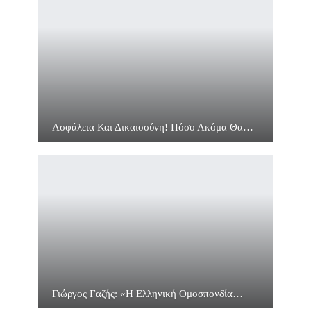
Ασφάλεια Και Δικαιοσύνη! Πόσο Ακόμα Θα…
Γιώργος Γαζής: «Η Ελληνική Ομοσπονδία…