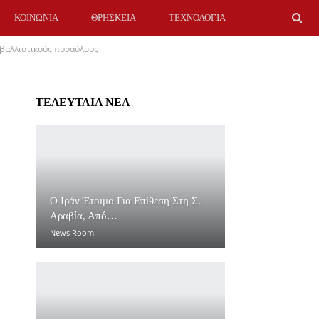
ΚΟΙΝΩΝΙΑ
ΘΡΗΣΚΕΙΑ
ΤΕΧΝΟΛΟΓΙΑ
 βαλλιστικούς πυραύλους
ΤΕΛΕΥΤΑΙΑ ΝΕΑ
O Ιράν Έτοιμο Για Επίθεση Στη Σ.
Αραβία, Από…
News Room