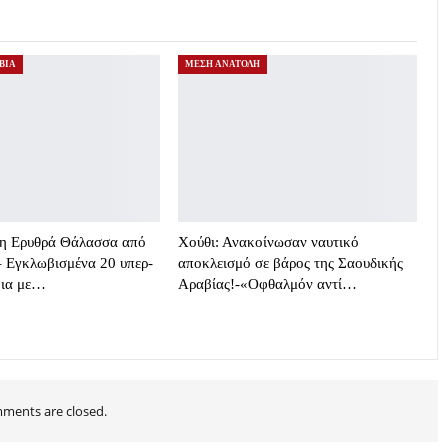
ΒΙΑ
ΜΕΣΗ ΑΝΑΤΟΛΗ
 η Ερυθρά Θάλασσα από
Χούθι: Ανακοίνωσαν ναυτικό
– Εγκλωβισμένα 20 υπερ-
αποκλεισμό σε βάρος της Σαουδικής
οια με…
Αραβίας!-«Οφθαλμόν αντί…
ments are closed.