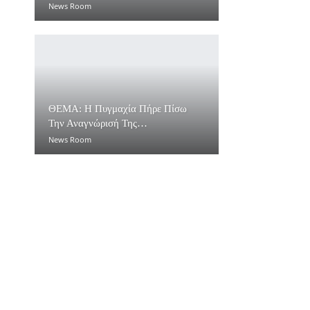
News Room
ΘΕΜΑ: Η Πυγμαχία Πήρε Πίσω
Την Αναγνώρισή Της…
News Room