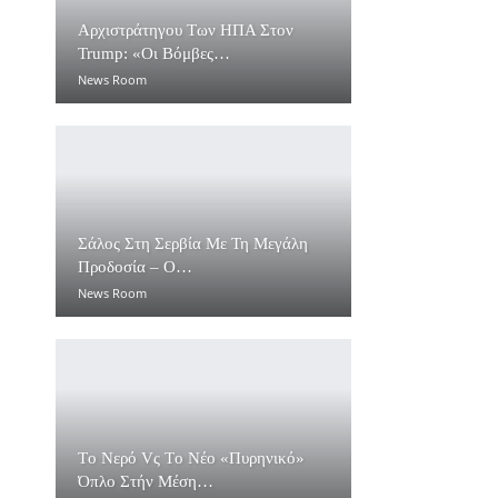
Αρχιστράτηγου Των ΗΠΑ Στον
Trump: «Οι Βόμβες…
News Room
Σάλος Στη Σερβία Με Τη Μεγάλη
Προδοσία – O…
News Room
Τo Νερό Vς Τo Νέο «πυρηνικό»
Όπλο Στήν Μέση…