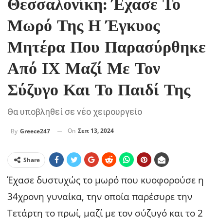
Θεσσαλονίκη: Έχασε Το
Μωρό Της Η Έγκυος
Μητέρα Που Παρασύρθηκε
Από ΙΧ Μαζί Με Τον
Σύζυγο Και Το Παιδί Της
Θα υποβληθεί σε νέο χειρουργείο
On
Σεπ 13, 2024
By
Greece247
Share
Έχασε δυστυχώς το μωρό που κυοφορούσε η
34χρονη γυναίκα, την οποία παρέσυρε την
Τετάρτη το πρωί, μαζί με τον σύζυγό και το 2