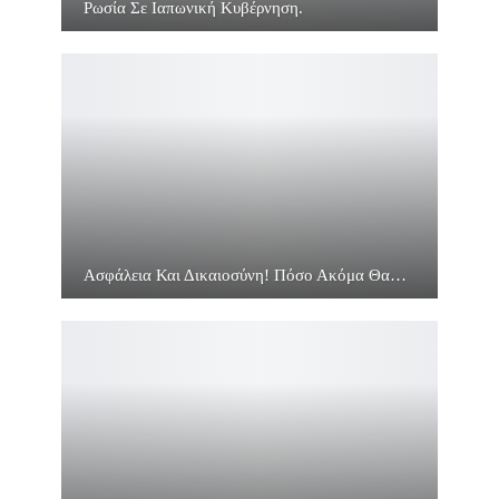
Ρωσία Σε Ιαπωνική Κυβέρνηση.
Ασφάλεια Και Δικαιοσύνη! Πόσο Ακόμα Θα…