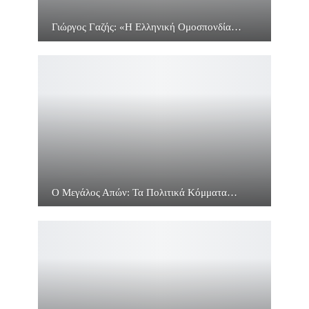
Γιώργος Γαζής: «Η Ελληνική Ομοσπονδία…
Ο Μεγάλος Απών: Τα Πολιτικά Κόμματα…