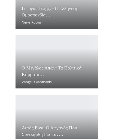
Γιώργος Γαζής: «Η Ελληνική
Ομοσπονδία…
News Room
Ο Μεγάλος Απών: Τα Πολιτικά
Κόμματα…
Vangelis Xanthakis
Αυτός Είναι Ο Αφγανός Που
Συνελήφθη Για Τον…