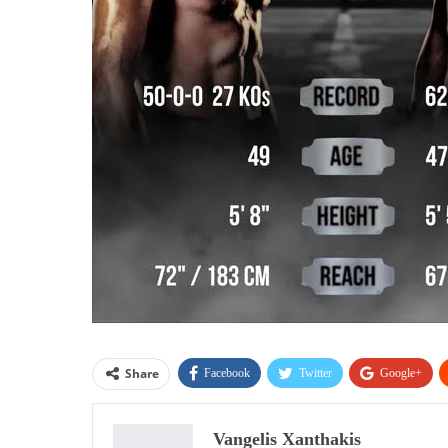
Share
Facebook
Twitter
Google+
Vangelis Xanthakis