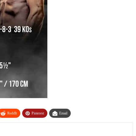
ReddIt
Pinterest
Email