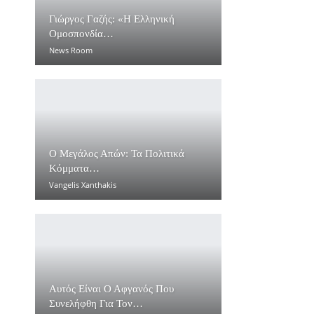
Γιώργος Γαζής: «Η Ελληνική
Ομοσπονδία…
News Room
Ο Μεγάλος Απών: Τα Πολιτικά
Κόμματα…
Vangelis Xanthakis
Αυτός Είναι Ο Αφγανός Που
Συνελήφθη Για Τον…