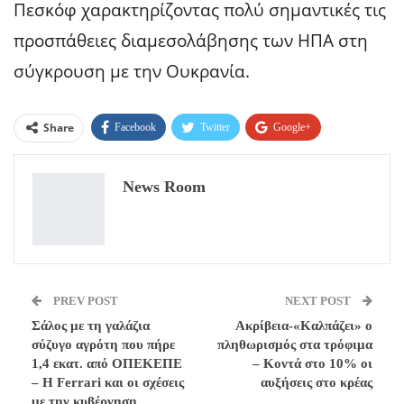
Πεσκόφ χαρακτηρίζοντας πολύ σημαντικές τις
προσπάθειες διαμεσολάβησης των ΗΠΑ στη
σύγκρουση με την Ουκρανία.
Share
Facebook
Twitter
Google+
ReddIt
WhatsApp
Pinterest
News Room
Email
PREV POST
NEXT POST
Σάλος με τη γαλάζια
Ακρίβεια-«Καλπάζει» ο
σύζυγο αγρότη που πήρε
πληθωρισμός στα τρόφιμα
1,4 εκατ. από ΟΠΕΚΕΠΕ
– Κοντά στο 10% οι
– Η Ferrari και οι σχέσεις
αυξήσεις στο κρέας
με την κυβέρνηση