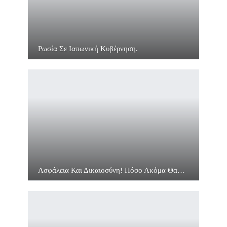
Ρωσία Σε Ιαπωνική Κυβέρνηση.
Ασφάλεια Και Δικαιοσύνη! Πόσο Ακόμα Θα…