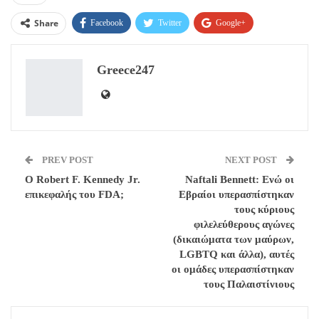
Share
Facebook
Twitter
Google+
ReddIt
WhatsApp
Pinterest
Greece247
Email
PREV POST
NEXT POST
Ο Robert F. Kennedy Jr.
Νaftali Bennett: Ενώ οι
επικεφαλής του FDA;
Εβραίοι υπερασπίστηκαν
τους κύριους
φιλελεύθερους αγώνες
(δικαιώματα των μαύρων,
LGBTQ και άλλα), αυτές
οι ομάδες υπερασπίστηκαν
τους Παλαιστίνιους