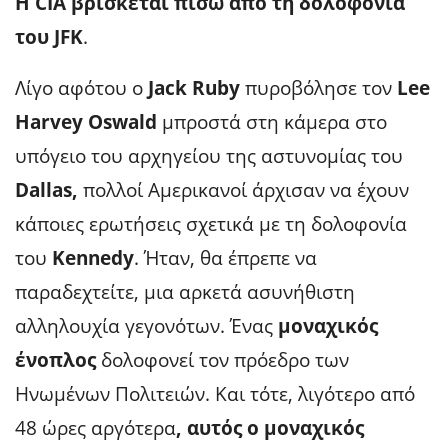
H CIA βρίσκεται πίσω από τη δολοφονία
του JFK
.
Λίγο αφότου ο
Jack Ruby
πυροβόλησε τον
Lee
Harvey Oswald
μπροστά στη κάμερα στο
υπόγειο του αρχηγείου της αστυνομίας του
Dallas,
πολλοί Αμερικανοί άρχισαν να έχουν
κάποιες ερωτήσεις σχετικά με τη δολοφονία
του
Kennedy
. Ήταν, θα έπρεπε να
παραδεχτείτε, μια αρκετά ασυνήθιστη
αλληλουχία γεγονότων. Ένας
μοναχικός
ένοπλος
δολοφονεί τον πρόεδρο των
Ηνωμένων Πολιτειών. Και τότε, λιγότερο από
48 ώρες αργότερα
, αυτός ο μοναχικός