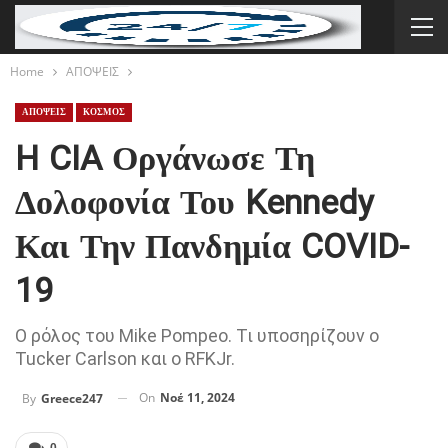
Home
ΑΠΟΨΕΙΣ
ΑΠΟΨΕΙΣ
ΚΟΣΜΟΣ
H CIA Οργάνωσε Τη
Δολοφονία Του Kennedy
Και Την Πανδημία COVID-
19
O ρόλος του Mike Pompeo. Τι υποσηρίζoυν ο
Tucker Carlson και ο RFKJr.
On
Νοέ 11, 2024
By
Greece247
0