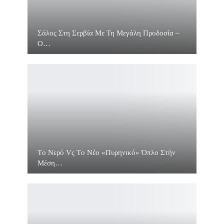
Σάλος Στη Σερβία Με Τη Μεγάλη Προδοσία –
O…
Τo Νερό Vς Τo Νέο «πυρηνικό» Όπλο Στήν
Μέση…