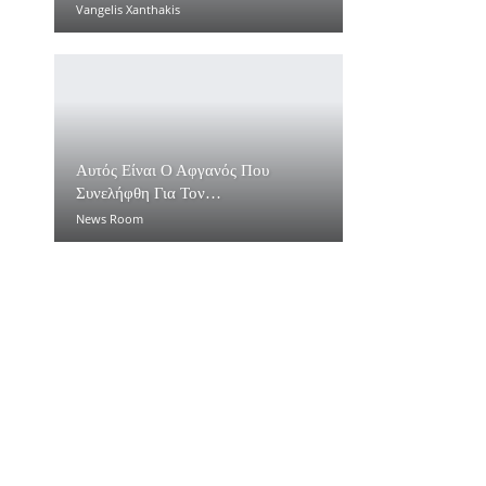
Vangelis Xanthakis
Αυτός Είναι Ο Αφγανός Που
Συνελήφθη Για Τον…
News Room