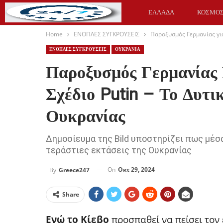
ΕΛΛΑΔΑ
ΚΟΣΜΟ
Home
ΕΝΟΠΛΕΣ ΣΥΓΚΡΟΥΣΕΙΣ
Παροξυσμός Γερμανίας για
ΥΓΕΙΑ
ΑΘΛΗΤΙΚΑ
ΕΝΟΠΛΕΣ ΣΥΓΚΡΟΥΣΕΙΣ
ΟΥΚΡΑΝΙΑ
Παροξυσμός Γερμανίας
Σχέδιο Putin – Το Δυτι
Ουκρανίας
Δημοσίευμα της Bild υποστηρίζει πως μέσ
τεράστιες εκτάσεις της Ουκρανίας
On
Οκτ 29, 2024
By
Greece247
Share
Ενώ το Κίεβο
προσπαθεί να πείσει τον 