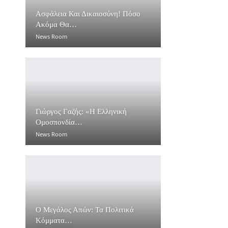
Ασφάλεια Και Δικαιοσύνη! Πόσο
Ακόμα Θα…
News Room
Γιώργος Γαζής: «Η Ελληνική
Ομοσπονδία…
News Room
Ο Μεγάλος Απών: Τα Πολιτικά
Κόμματα…