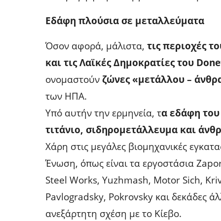
Εδάφη πλούσια σε μεταλλεύματα
Όσον αφορά, μάλιστα,
τις περιοχές το
και τις Λαϊκές Δημοκρατίες του Done
ονομαστούν
ζώνες «μετάλλου – άνθρ
των ΗΠΑ.
Υπό αυτήν την ερμηνεία, τ
α εδάφη του
τιτάνιο, σιδηρομετάλλευμα και άν
Χάρη στις μεγάλες βιομηχανικές εγκατ
Ένωση, όπως είναι τα εργοστάσια Zaporiz
Steel Works, Yuzhmash, Motor Sich, Kri
Pavlogradsky, Pokrovsky και δεκάδες ά
ανεξάρτητη σχέση με το Κίεβο.