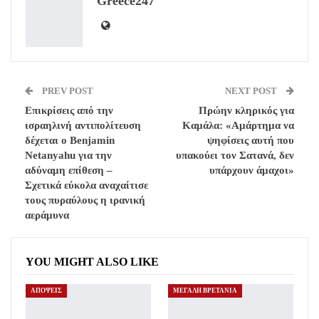
Greece247
Email
PREV POST
NEXT POST
Επικρίσεις από την
Πρώην κληρικός για
ισραηλινή αντιπολίτευση
Καμάλα: «Αμάρτημα να
δέχεται ο Benjamin
ψηφίσεις αυτή που
Netanyahu για την
υπακούει τον Σατανά, δεν
αδύναμη επίθεση –
υπάρχουν άμαχοι»
Σχετικά εύκολα αναχαίτισε
τους πυραύλους η ιρανική
αεράμυνα
YOU MIGHT ALSO LIKE
ΑΠΟΨΕΙΣ
ΜΕΓΑΛΗ ΒΡΕΤΑΝΙΑ