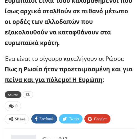
Ευρωπαίοι είναι τόσο καλομαθημένοι που
ίσως αρχικά σταλθούν σε πιθανό μέτωπο
οι ορδές των αλλοδαπών που
εξακολουθούν να καταφθάνουν στα
ευρωπαϊκά κράτη.
Ένα είναι το σίγουρο καταλήγουν οι Ρώσοι:
Πως η Ρωσία ήταν προετοιμασμένη και για
πείνα και για πόλεμο! Η Ευρώπη;
Source
EL
0
Share
Facebook
Twitter
Google+
ReddIt
WhatsApp
Pinterest