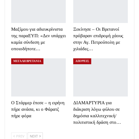
Μαξίμου για αδιευκρίνιστα
Ξεκίνησε – Οι Βρετανοί
της παραΕΥΠ: «Δεν υπάρχει
πρόβαραν επιδρομή χάους
καμία σύνδεση με
στην Αγ. Πετρούπολη με
οποιοδήποτε…
χιλιάδες…
ΜΕΓΑΛΗ ΒΡΕΤΑΝΙΑ
ΑΠΟΨΕΙΣ
Ο Στάρμερ έπεσε – η ειρήνη
ΔΙΑΜΑΡΤΥΡΙΑ για
πήρε ανάσα, κι ο Φάρατζ
διάκριση λόγω φύλου σε
πήρε φόρα
δημόσια καλλιτεχνική/
πολιτιστική δράση στο…
PREV
NEXT