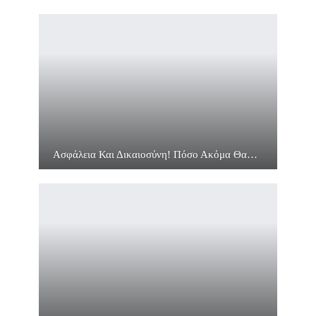
Ασφάλεια Και Δικαιοσύνη! Πόσο Ακόμα Θα…