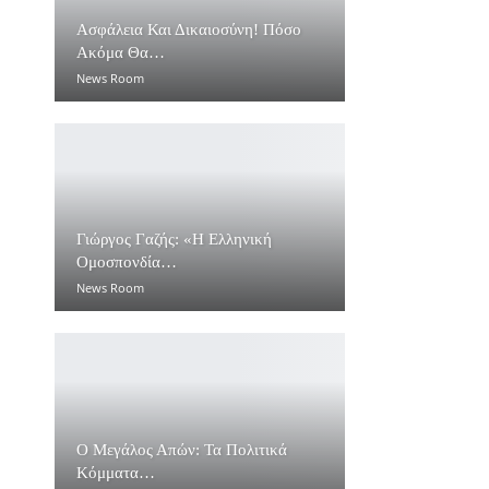
Ασφάλεια Και Δικαιοσύνη! Πόσο
Ακόμα Θα…
News Room
Γιώργος Γαζής: «Η Ελληνική
Ομοσπονδία…
News Room
Ο Μεγάλος Απών: Τα Πολιτικά
Κόμματα…