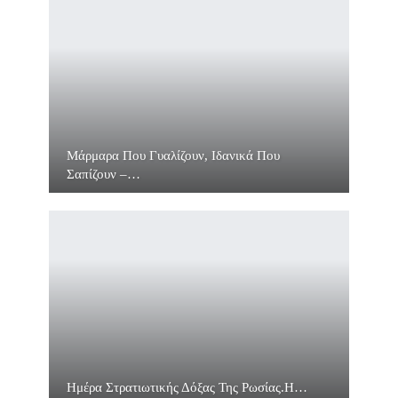
Μάρμαρα Που Γυαλίζουν, Ιδανικά Που
Σαπίζουν –…
Ημέρα Στρατιωτικής Δόξας Της Ρωσίας.Η…