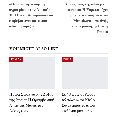
«Παράνομη εκπομπή
Χωρίς βενζίνη, αλλά με…
υγραερίου στην Αττική» –
κοπριά: Η Ευρώπη έχει
Το Εθνικό Αστεροσκοπείο
μπει και επίσημα στον
επιβεβαιώνει αυτό που
Μεσαίωνα – Διεθνής
όλοι… μύριζαν
κατακραυγή, γελάει η
Ρωσία
YOU MIGHT ALSO LIKE
ΕΛΛΑΔΑ
ΡΩΣΙΑ
Ημέρα Στρατιωτικής Δόξας
Σε 48 ώρες οι Ρώσοι
της Ρωσίας.Η Θριαμβευτική
τελειώνουν το Κίεβο –
Λήξη της Μάχης του
Συναγερμός εσχάτου
Λένινγκραντ
κινδύνου μυστικών…