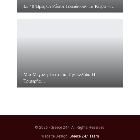
Σε 48 Ώρες Οι Ρώσοι Τελειώνουν Το Κίεβο –…
Μια Μεγάλη Ήττα Για Την Ελλάδα Η
Τριμερής…
© 2026 - Greece 247. All Rights Reserved.
Website Design:
Greece 247 Team