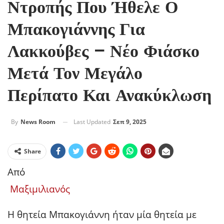
Ντροπής Που Ήθελε Ο
Μπακογιάννης Για
Λακκούβες – Νέο Φιάσκο
Μετά Τον Μεγάλο
Περίπατο Και Ανακύκλωση
Last Updated
Σεπ 9, 2025
By
News Room
Share
Από
Μαξιμιλιανός
Η θητεία Μπακογιάννη ήταν μία θητεία με