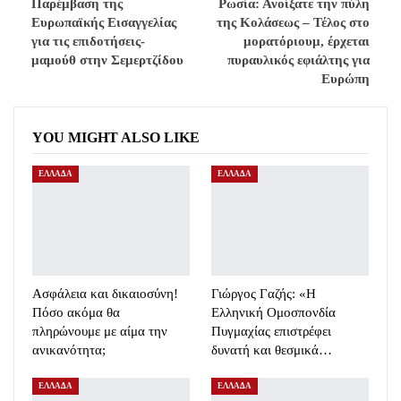
Παρέμβαση της
Ρωσία: Ανοίξατε την πύλη
Ευρωπαϊκής Εισαγγελίας
της Κολάσεως – Τέλος στο
για τις επιδοτήσεις-
μορατόριουμ, έρχεται
μαμούθ στην Σεμερτζίδου
πυραυλικός εφιάλτης για
Ευρώπη
YOU MIGHT ALSO LIKE
ΕΛΛΑΔΑ
ΕΛΛΑΔΑ
Ασφάλεια και δικαιοσύνη!
Γιώργος Γαζής: «Η
Πόσο ακόμα θα
Ελληνική Ομοσπονδία
πληρώνουμε με αίμα την
Πυγμαχίας επιστρέφει
ανικανότητα;
δυνατή και θεσμικά…
ΕΛΛΑΔΑ
ΕΛΛΑΔΑ