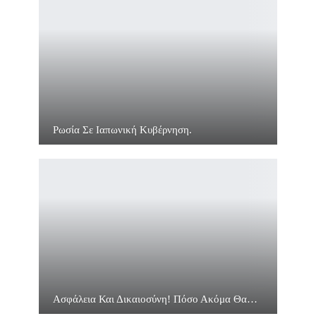
Ρωσία Σε Ιαπωνική Κυβέρνηση.
Ασφάλεια Και Δικαιοσύνη! Πόσο Ακόμα Θα…