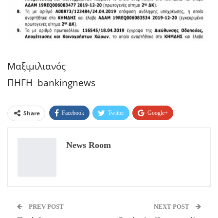
Μαξιμιλιανός
ΠΗΓΗ bankingnews
Share
Facebook
Twitter
Google+
ReddIt
WhatsApp
Pinterest
News Room
Email
PREV POST
NEXT POST