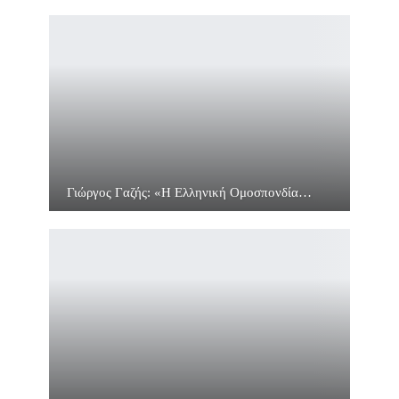
Γιώργος Γαζής: «Η Ελληνική Ομοσπονδία…