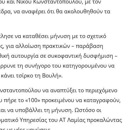
υ και Νίκου Κωνσταντόπουλου, με τον
έδρα, να αναφέρει ότι θα ακολουθηθούν τα
λησε να καταθέσει μήνυση με το σχετικό
ς, για αλλοίωση πρακτικών – παράβαση
θική αυτουργία σε συκοφαντική δυσφήμιση –
άρρυνε τη συνήγορο του κατηγορουμένου να
 κάνει τσίρκο τη Βουλή».
ωνσταντοπούλου να αναπτύξει το περιεχόμενο
υ πήρε το «100» προκειμένου να καταγραφούν,
και να υποβάλλει τη μήνυση. Ωστόσο οι
ωματικό Υπηρεσίας του ΑΤ Λαμίας προκαλώντας
ς με νέες μηνύσεις.