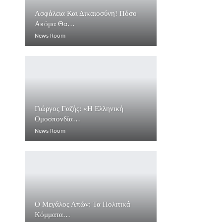
Ασφάλεια Και Δικαιοσύνη! Πόσο
Ακόμα Θα…
News Room
Γιώργος Γαζής: «Η Ελληνική
Ομοσπονδία…
News Room
Ο Μεγάλος Απών: Τα Πολιτικά
Κόμματα…