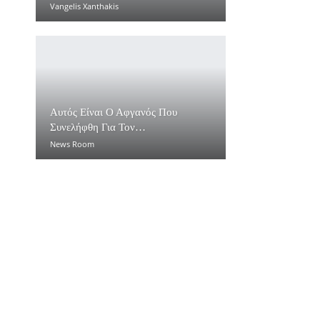
Vangelis Xanthakis
Αυτός Είναι Ο Αφγανός Που
Συνελήφθη Για Τον…
News Room