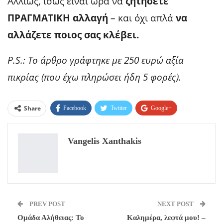
Αλλιώς, ίσως είναι ώρα να
ζητήσετε
ΠΡΑΓΜΑΤΙΚΗ αλλαγή
– και όχι απλά
να
αλλάζετε ποιος σας κλέβει.
P.S.: Το άρθρο γράφτηκε με 250 ευρώ αξία
πικρίας (που έχω πληρώσει ήδη 5 φορές).
Share
Facebook
Twitter
Google+
ReddIt
WhatsApp
Pinterest
Vangelis Xanthakis
Email
PREV POST
NEXT POST
Ομάδα Αλήθειας: Το
Καλημέρα, λεφτά μου! –