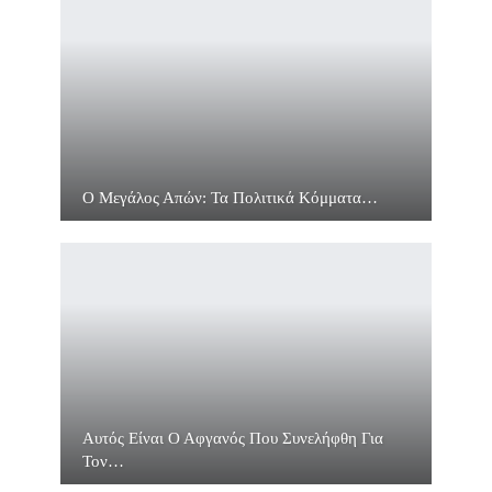
Ο Μεγάλος Απών: Τα Πολιτικά Κόμματα…
Αυτός Είναι Ο Αφγανός Που Συνελήφθη Για
Τον…