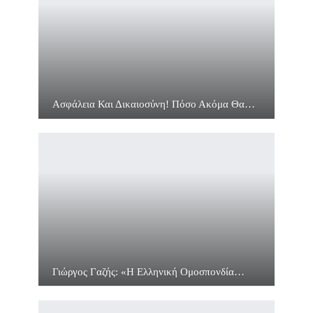
Ασφάλεια Και Δικαιοσύνη! Πόσο Ακόμα Θα…
Γιώργος Γαζής: «Η Ελληνική Ομοσπονδία…