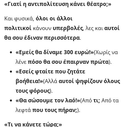
«Γιατί η αντιπολίτευση κάνει θέατρο;»
Και φυσικά,
όλοι οι άλλοι
πολιτικοί
κάνουν
υπερβολές
, λες και
αυτοί
θα σου έδιναν περισσότερα
.
«Εμείς θα δίναμε 300 ευρώ!»
(Χωρίς να
λένε
πόσο θα σου έπαιρναν πρώτα
).
«Εσείς φταίτε που ζητάτε
βοήθεια!»
(Αλλά
αυτοί ψηφίζουν όλους
τους φόρους
).
«Θα σώσουμε τον λαό!»
(Από
τι;
Από τα
λεφτά
που τους πήραν;
).
«Τι να κάνετε τώρα;»