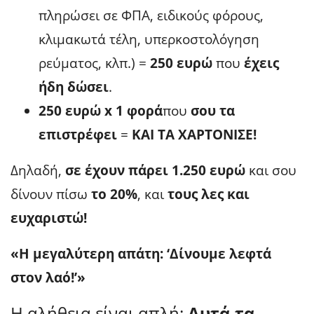
πληρώσει σε ΦΠΑ, ειδικούς φόρους,
κλιμακωτά τέλη, υπερκοστολόγηση
ρεύματος, κλπ.) =
250 ευρώ
που
έχεις
ήδη δώσει
.
250 ευρώ x 1 φορά
που
σου τα
επιστρέφει
=
ΚΑΙ ΤΑ ΧΑΡΤΟΝΙΣΕ!
Δηλαδή,
σε έχουν πάρει 1.250 ευρώ
και σου
δίνουν πίσω
το 20%
, και
τους λες και
ευχαριστώ!
«Η μεγαλύτερη απάτη: ‘Δίνουμε λεφτά
στον λαό!’»
Η αλήθεια είναι απλή:
Αυτά τα