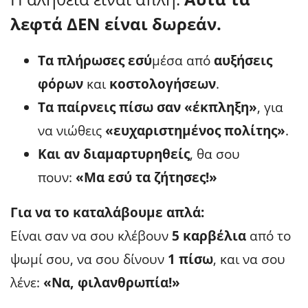
λεφτά ΔΕΝ είναι δωρεάν.
Τα πλήρωσες εσύ
μέσα από
αυξήσεις
φόρων
και
κοστολογήσεων
.
Τα παίρνεις πίσω σαν «έκπληξη»
, για
να νιώθεις
«ευχαριστημένος πολίτης»
.
Και αν διαμαρτυρηθείς
, θα σου
πουν:
«Μα εσύ τα ζήτησες!»
Για να το καταλάβουμε απλά:
Είναι σαν να σου κλέβουν
5 καρβέλια
από το
ψωμί σου, να σου δίνουν
1 πίσω
, και να σου
λένε:
«Να, φιλανθρωπία!»