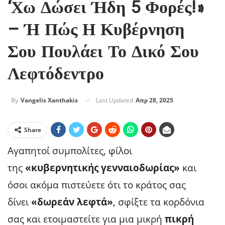
‘χω Δώσει Ήδη 5 Φορές!»
– Ή Πώς Η Κυβέρνηση
Σου Πουλάει Το Δικό Σου
Λεφτόδεντρο
Last Updated
Απρ 28, 2025
By
Vangelis Xanthakis
Share
Αγαπητοί συμπολίτες, φίλοι
της
«κυβερνητικής γενναιοδωρίας»
και
όσοι ακόμα πιστεύετε ότι το κράτος σας
δίνει
«δωρεάν λεφτά»
, σφίξτε τα κορδόνια
σας και ετοιμαστείτε για μια μικρή
πικρή