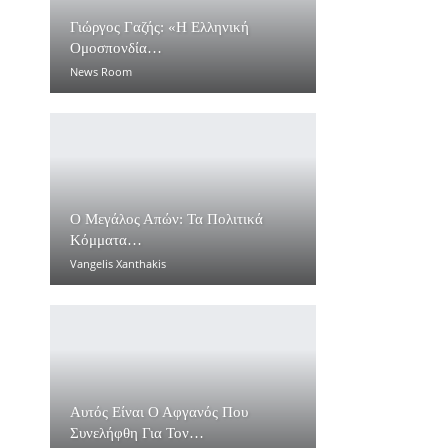
Γιώργος Γαζής: «Η Ελληνική
Ομοσπονδία…
News Room
Ο Μεγάλος Απών: Τα Πολιτικά
Κόμματα…
Vangelis Xanthakis
Αυτός Είναι Ο Αφγανός Που
Συνελήφθη Για Τον…