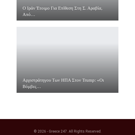
O Ιράν Έτοιμο Για Επίθεση Στη Σ. Αραβία,
Από…
Αρχιστράτηγου Των ΗΠΑ Στον Trump: «Οι
Βόμβες…
© 2026 - Greece 247. All Rights Reserved.