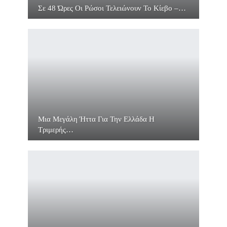
Σε 48 Ώρες Οι Ρώσοι Τελειώνουν Το Κίεβο –…
Μια Μεγάλη Ήττα Για Την Ελλάδα Η
Τριμερής…