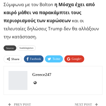
Σύμφωνα με τον Bolton
η Μόσχα έχει από
καιρό μάθει να παρακάμπτει τους
περιορισμούς των κυρώσεων
και οι
τελευταίες δηλώσεις Τrump δεν θα αλλάξουν
την κατάσταση.
Source
bankingnews
Share
Facebook
Twitter
Google+
ReddIt
WhatsApp
Pinterest
Greece247
Email
PREV POST
NEXT POST