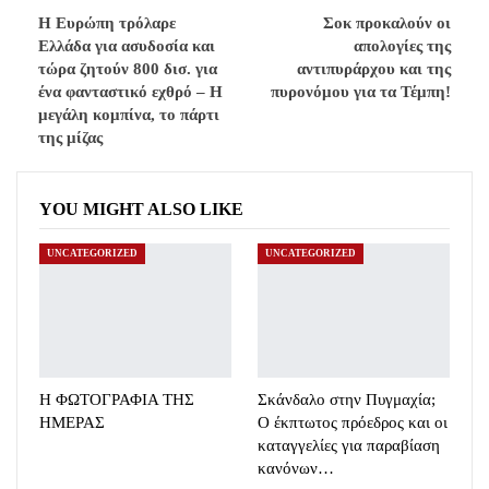
Η Ευρώπη τρόλαρε
Σοκ προκαλούν οι
Ελλάδα για ασυδοσία και
απολογίες της
τώρα ζητούν 800 δισ. για
αντιπυράρχου και της
ένα φανταστικό εχθρό – Η
πυρονόμου για τα Τέμπη!
μεγάλη κομπίνα, το πάρτι
της μίζας
YOU MIGHT ALSO LIKE
UNCATEGORIZED
UNCATEGORIZED
Η ΦΩΤΟΓΡΑΦΙΑ ΤΗΣ
Σκάνδαλο στην Πυγμαχία;
ΗΜΕΡΑΣ
Ο έκπτωτος πρόεδρος και οι
καταγγελίες για παραβίαση
κανόνων…