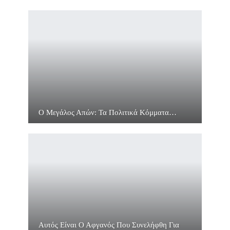
Ο Μεγάλος Απών: Τα Πολιτικά Κόμματα…
Αυτός Είναι Ο Αφγανός Που Συνελήφθη Για