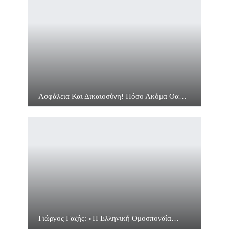
Ασφάλεια Και Δικαιοσύνη! Πόσο Ακόμα Θα…
Γιώργος Γαζής: «Η Ελληνική Ομοσπονδία…