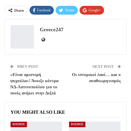
Share
Facebook
Twitter
Google+
ReddIt
WhatsApp
Pinterest
Greece247
Email
PREV POST
NEXT POST
«Είναι αριστερή
Οι ιστορικοί λαοί… και ο
ψυχούλα»! Άνοιξε κόντρα
αναθεωρητισμός
ΝΔ-Λατινοπούλου για το
ποιός ανήκει στην Δεξιά
YOU MIGHT ALSO LIKE
ΚΟΣΜΟΣ
ΚΟΣΜΟΣ