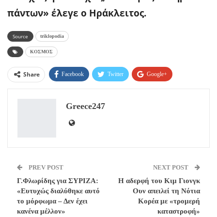
πάντων» έλεγε ο Ηράκλειτος.
Source
triklopodia
ΚΟΣΜΟΣ
Share
Facebook
Twitter
Google+
ReddIt
WhatsApp
Pinterest
Greece247
Email
PREV POST
NEXT POST
Γ.Φλωρίδης για ΣΥΡΙΖΑ:
Η αδερφή του Κιμ Γιονγκ
«Ευτυχώς διαλύθηκε αυτό
Ουν απειλεί τη Νότια
το μόρφωμα – Δεν έχει
Κορέα με «τρομερή
κανένα μέλλον»
καταστροφή»