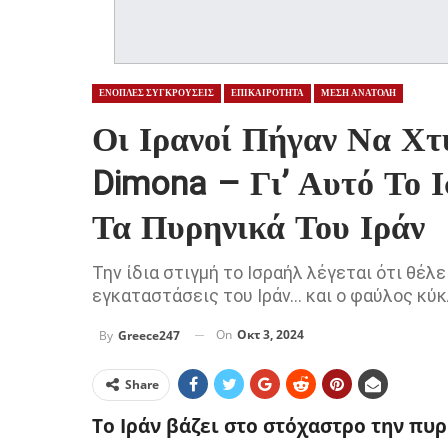
ΕΝΟΠΛΕΣ ΣΥΓΚΡΟΥΣΕΙΣ
ΕΠΙΚΑΙΡΟΤΗΤΑ
ΜΕΣΗ ΑΝΑΤΟΛΗ
Οι Ιρανοί Πήγαν Να Χτ
Dimona – Γι’ Αυτό Το 
Τα Πυρηνικά Του Ιράν
Την ίδια στιγμή το Ισραήλ λέγεται ότι θέ
εγκαταστάσεις του Ιράν… και ο φαύλος κύ
On
Οκτ 3, 2024
By
Greece247
Share
Το Ιράν βάζει στο στόχαστρο την πυ