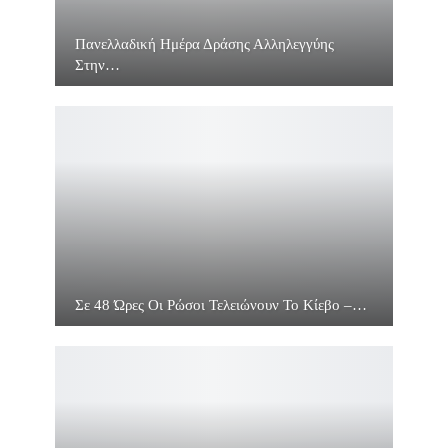
Πανελλαδική Ημέρα Δράσης Αλληλεγγύης
Στην…
Σε 48 Ώρες Οι Ρώσοι Τελειώνουν Το Κίεβο –…