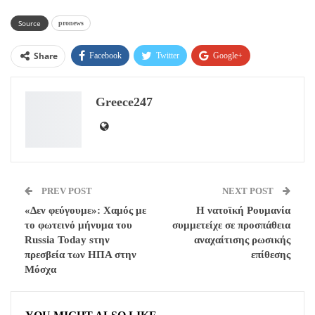
Source
pronews
Share
Facebook
Twitter
Google+
ReddIt
WhatsApp
Pinterest
Greece247
Email
PREV POST
NEXT POST
«Δεν φεύγουμε»: Χαμός με
Η νατοϊκή Ρουμανία
το φωτεινό μήνυμα του
συμμετείχε σε προσπάθεια
Russia Today sτην
αναχαίτισης ρωσικής
πρεσβεία των ΗΠΑ στην
επίθεσης
Μόσχα