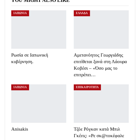
YOU MIGHT ALSO LIKE
ΙΑΠΩΝΙΑ
ΕΛΛΑΔΑ
Ρωσία σε Ιαπωνική
Αμετανόητος Γεωργιάδης
κυβέρνηση.
επιτίθεται ξανά στη Λάουρα
Κοβέσι – «Όσο μας το
επιτρέπει…
ΙΑΠΩΝΙΑ
ΕΠΙΚΑΙΡΟΤΗΤΑ
Anisakis
Τζόε Ρόγκαν κατά Μπιλ
Γκέιτς: «Ρε σκ@τοκέφαλε