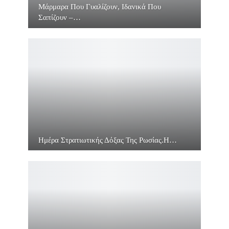
Μάρμαρα Που Γυαλίζουν, Ιδανικά Που
Σαπίζουν –…
Ημέρα Στρατιωτικής Δόξας Της Ρωσίας.Η…