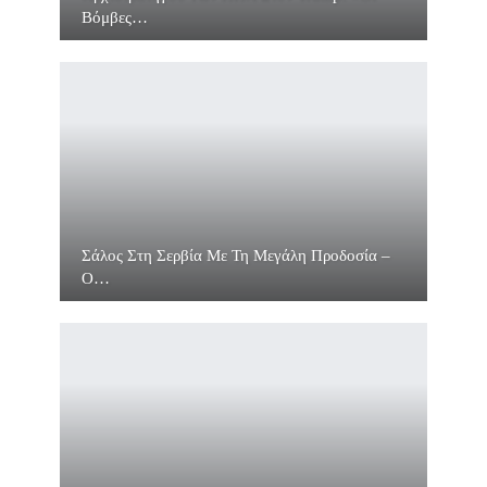
Βόμβες…
Σάλος Στη Σερβία Με Τη Μεγάλη Προδοσία –
O…