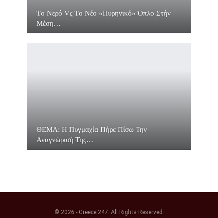
Τo Νερό Vς Τo Νέο «πυρηνικό» Όπλο Στήν
Μέση…
ΘΕΜΑ: Η Πυγμαχία Πήρε Πίσω Την
Αναγνώρισή Της…
© 2026 - Greece 247. All Rights Reserved.