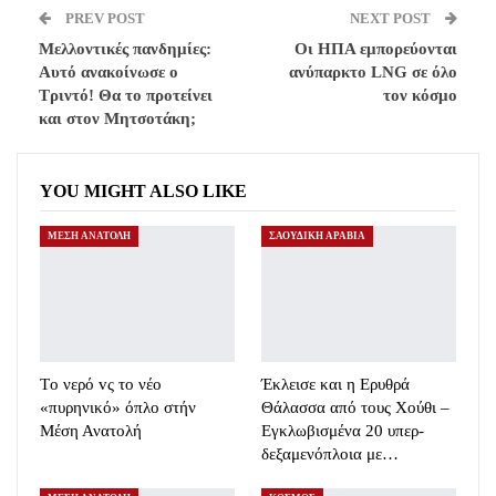
PREV POST
NEXT POST
Μελλοντικές πανδημίες:
Οι ΗΠΑ εμπορεύονται
Αυτό ανακοίνωσε ο
ανύπαρκτο LNG σε όλο
Τριντό! Θα το προτείνει
τον κόσμο
και στον Μητσοτάκη;
YOU MIGHT ALSO LIKE
ΜΕΣΗ ΑΝΑΤΟΛΗ
ΣΑΟΥΔΙΚΗ ΑΡΑΒΙΑ
Τo νερό vς τo νέο
Έκλεισε και η Ερυθρά
«πυρηνικό» όπλο στήν
Θάλασσα από τους Χούθι –
Μέση Ανατολή
Εγκλωβισμένα 20 υπερ-
δεξαμενόπλοια με…