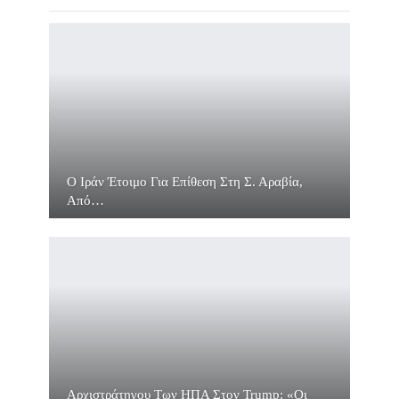
O Ιράν Έτοιμο Για Επίθεση Στη Σ. Αραβία,
Από…
Αρχιστράτηγου Των ΗΠΑ Στον Trump: «Οι