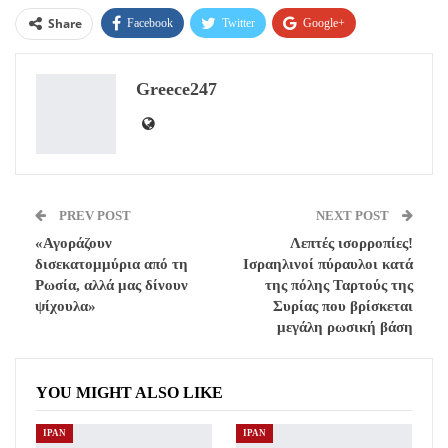
Share
Facebook
Twitter
Google+
ReddIt
WhatsApp
Pinterest
Greece247
Email
PREV POST
NEXT POST
«Αγοράζουν
Λεπτές ισορροπίες!
δισεκατομμύρια από τη
Ισραηλινοί πύραυλοι κατά
Ρωσία, αλλά μας δίνουν
της πόλης Ταρτούς της
ψίχουλα»
Συρίας που βρίσκεται
μεγάλη ρωσική βάση
YOU MIGHT ALSO LIKE
ΙΡΑΝ
ΙΡΑΝ