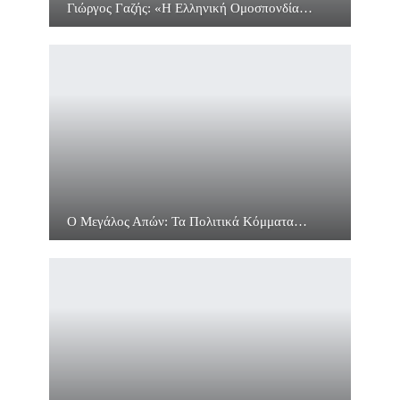
Γιώργος Γαζής: «Η Ελληνική Ομοσπονδία…
Ο Μεγάλος Απών: Τα Πολιτικά Κόμματα…