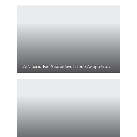
Ασφάλεια Και Δικαιοσύνη! Πόσο Ακόμα Θα…