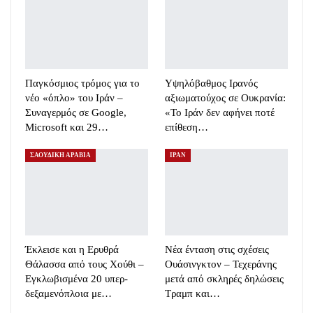
Παγκόσμιος τρόμος για το
Υψηλόβαθμος Ιρανός
νέο «όπλο» του Ιράν –
αξιωματούχος σε Ουκρανία:
Συναγερμός σε Google,
«Το Ιράν δεν αφήνει ποτέ
Microsoft και 29…
επίθεση…
ΣΑΟΥΔΙΚΗ ΑΡΑΒΙΑ
ΙΡΑΝ
Έκλεισε και η Ερυθρά
Νέα ένταση στις σχέσεις
Θάλασσα από τους Χούθι –
Ουάσινγκτον – Τεχεράνης
Εγκλωβισμένα 20 υπερ-
μετά από σκληρές δηλώσεις
δεξαμενόπλοια με…
Τραμπ και…