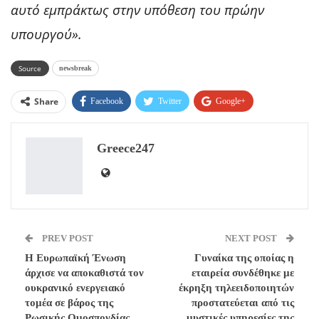
αυτό εμπράκτως στην υπόθεση του πρώην
υπουργού».
Source
newsbreak
Share
Facebook
Twitter
Google+
ReddIt
WhatsApp
Pinterest
Greece247
Email
PREV POST
NEXT POST
Η Ευρωπαϊκή Ένωση
Γυναίκα της οποίας η
άρχισε να αποκαθιστά τον
εταιρεία συνδέθηκε με
ουκρανικό ενεργειακό
έκρηξη τηλεειδοποιητών
τομέα σε βάρος της
προστατεύεται από τις
Ρωσικής Ομοσπονδίας
μυστικές υπηρεσίες της