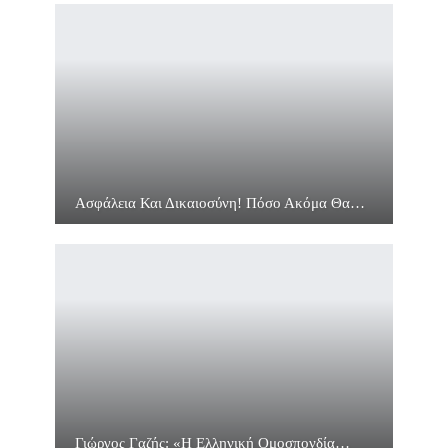
Ασφάλεια Και Δικαιοσύνη! Πόσο Ακόμα Θα…
Γιώργος Γαζής: «Η Ελληνική Ομοσπονδία…