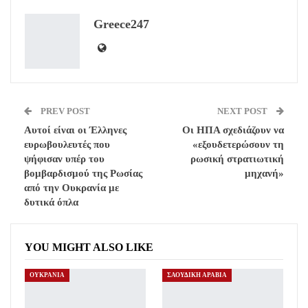
ReddIt
WhatsApp
Pinterest
Greece247
Email
PREV POST
NEXT POST
Αυτοί είναι οι Έλληνες
Οι ΗΠΑ σχεδιάζουν να
ευρωβουλευτές που
«εξουδετερώσουν τη
ψήφισαν υπέρ του
ρωσική στρατιωτική
βομβαρδισμού της Ρωσίας
μηχανή»
από την Ουκρανία με
δυτικά όπλα
YOU MIGHT ALSO LIKE
ΟΥΚΡΑΝΙΑ
ΣΑΟΥΔΙΚΗ ΑΡΑΒΙΑ