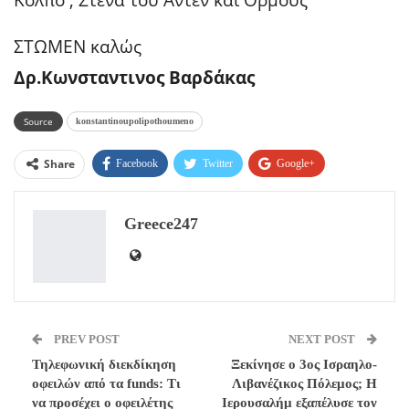
ΣΤΩΜΕΝ καλώς
Δρ.Κωνσταντινος Βαρδάκας
Source
konstantinoupolipothoumeno
Share
Facebook
Twitter
Google+
ReddIt
WhatsApp
Pinterest
Greece247
Email
PREV POST
NEXT POST
Τηλεφωνική διεκδίκηση
Ξεκίνησε ο 3ος Ισραηλο-
οφειλών από τα funds: Τι
Λιβανέζικος Πόλεμος; Η
να προσέχει ο οφειλέτης
Ιερουσαλήμ εξαπέλυσε τον