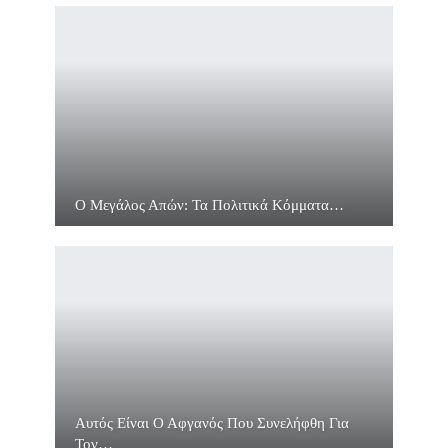
Ο Μεγάλος Απών: Τα Πολιτικά Κόμματα…
Αυτός Είναι Ο Αφγανός Που Συνελήφθη Για
Τον…