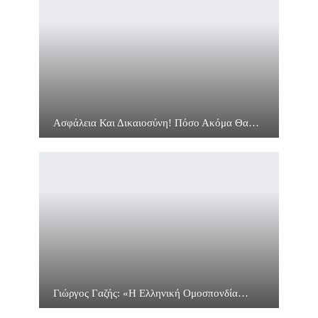
Ασφάλεια Και Δικαιοσύνη! Πόσο Ακόμα Θα…
Γιώργος Γαζής: «Η Ελληνική Ομοσπονδία…