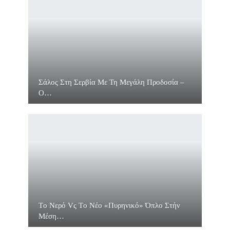
Σάλος Στη Σερβία Με Τη Μεγάλη Προδοσία –
O…
Τo Νερό Vς Τo Νέο «πυρηνικό» Όπλο Στήν
Μέση…