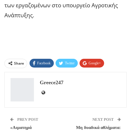
των εργαζομένων στο υπουργείο Αγροτικής
Ανάπτυξης.
Share
Facebook
Twitter
Google+
ReddIt
WhatsApp
Pinterest
Greece247
Email
PREV POST
NEXT POST
«Αιματηρά
Μη δυαδικά αθλήματα: