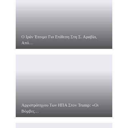
O Ιράν Έτοιμο Για Επίθεση Στη Σ. Αραβία,
Από…
Αρχιστράτηγου Των ΗΠΑ Στον Trump: «Οι
Βόμβες…