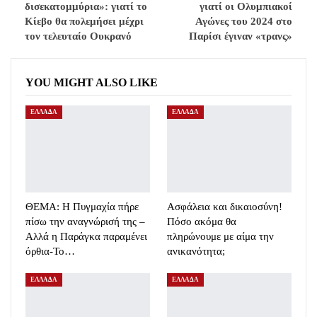
δισεκατομμύρια»: γιατί το
γιατί οι Ολυμπιακοί
Κίεβο θα πολεμήσει μέχρι
Αγώνες του 2024 στο
τον τελευταίο Ουκρανό
Παρίσι έγιναν «τρανς»
YOU MIGHT ALSO LIKE
ΕΛΛΑΔΑ
ΕΛΛΑΔΑ
ΘΕΜΑ: Η Πυγμαχία πήρε
Ασφάλεια και δικαιοσύνη!
πίσω την αναγνώρισή της –
Πόσο ακόμα θα
Αλλά η Παράγκα παραμένει
πληρώνουμε με αίμα την
όρθια-Το…
ανικανότητα;
ΕΛΛΑΔΑ
ΕΛΛΑΔΑ