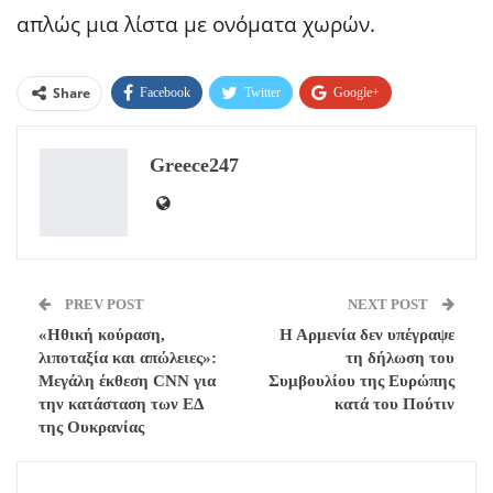
απλώς μια λίστα με ονόματα χωρών.
Share
Facebook
Twitter
Google+
ReddIt
WhatsApp
Pinterest
Greece247
Email
PREV POST
NEXT POST
«Ηθική κούραση,
Η Αρμενία δεν υπέγραψε
λιποταξία και απώλειες»:
τη δήλωση του
Μεγάλη έκθεση CNN για
Συμβουλίου της Ευρώπης
την κατάσταση των ΕΔ
κατά του Πούτιν
της Ουκρανίας