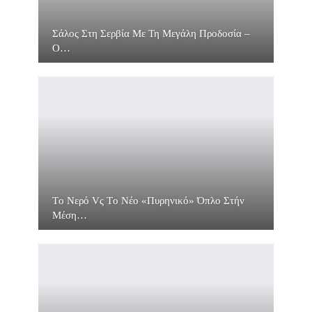
Σάλος Στη Σερβία Με Τη Μεγάλη Προδοσία –
O…
Τo Νερό Vς Τo Νέο «πυρηνικό» Όπλο Στήν
Μέση…