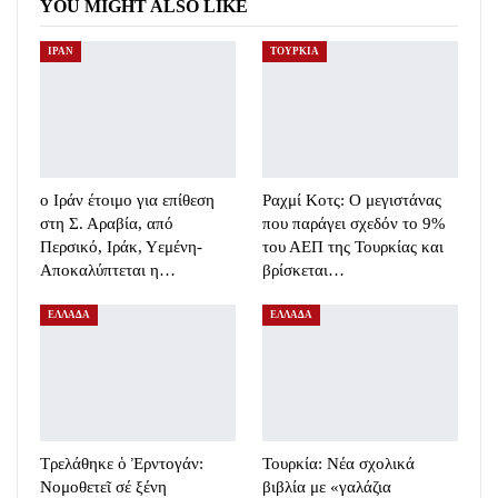
YOU MIGHT ALSO LIKE
ΙΡΑΝ
ΤΟΥΡΚΙΑ
o Ιράν έτοιμο για επίθεση
Ραχμί Κοτς: Ο μεγιστάνας
στη Σ. Αραβία, από
που παράγει σχεδόν το 9%
Περσικό, Ιράκ, Υεμένη-
του ΑΕΠ της Τουρκίας και
Αποκαλύπτεται η…
βρίσκεται…
ΕΛΛΑΔΑ
ΕΛΛΑΔΑ
Τρελάθηκε ὁ Ἐρντογάν:
Τουρκία: Νέα σχολικά
Νομοθετεῖ σέ ξένη
βιβλία με «γαλάζια